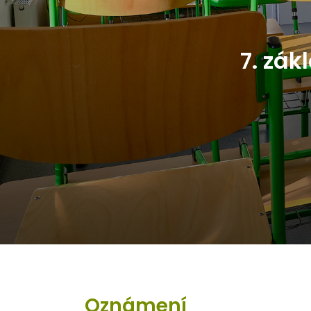
7. zák
Oznámení