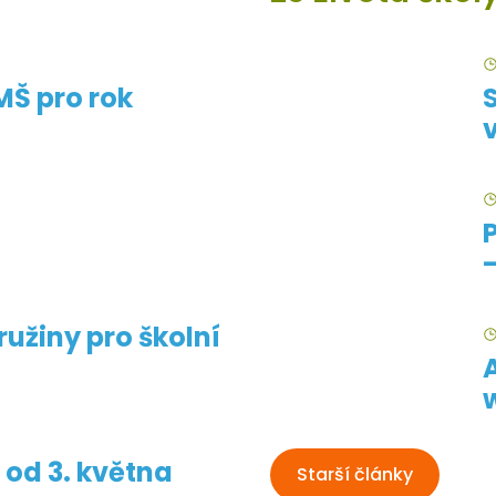
MŠ pro rok
ružiny pro školní
 od 3. května
Starší články