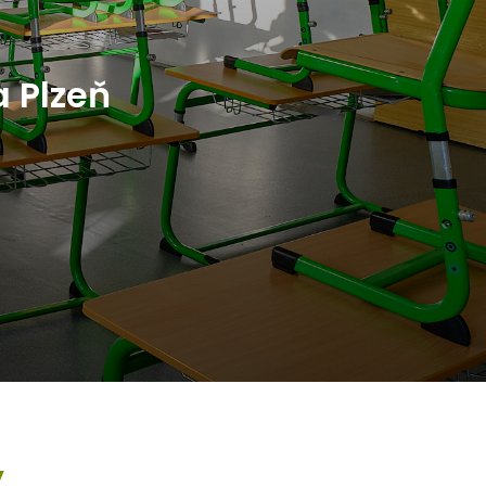
a Plzeň
y