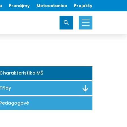
a
Pronájmy
Meteostanice
Projekty
Charakteristika MŠ
Třídy
Pedagogové