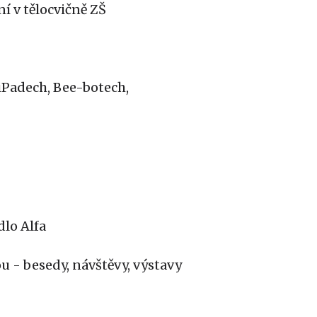
ní v tělocvičně ZŠ
iPadech, Bee-botech,
dlo Alfa
 - besedy, návštěvy, výstavy