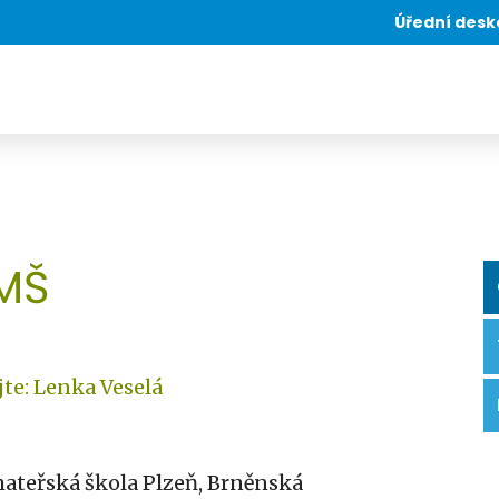
Úřední desk
 MŠ
te: Lenka Veselá
mateřská škola Plzeň, Brněnská