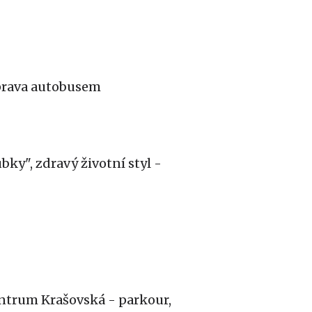
oprava autobusem
ky", zdravý životní styl -
entrum Krašovská - parkour,