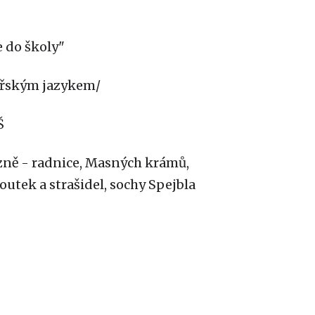
e do školy"
eřským jazykem/
Š
lzně - radnice, Masných krámů,
utek a strašidel, sochy Spejbla