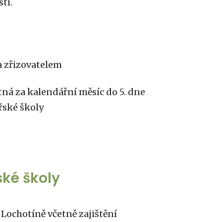
ti.
a zřizovatelem
latná za kalendářní měsíc do 5. dne
řské školy
ské školy
Lochotíně včetně zajištění