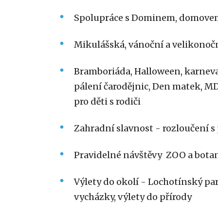
Spolupráce s Dominem, domovem
Mikulášská, vánoční a velikonoč
Bramboriáda, Halloween, karneval
pálení čarodějnic, Den matek, M
pro děti s rodiči
Zahradní slavnost - rozloučení 
Pravidelné návštěvy ZOO a bota
Výlety do okolí - Lochotínský par
vycházky, výlety do přírody