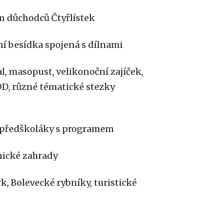
 důchodců Čtyřlístek
ní besídka spojená s dílnami
, masopust, velikonoční zajíček,
DD, různé tématické stezky
s předškoláky s programem
nické zahrady
k, Bolevecké rybníky, turistické