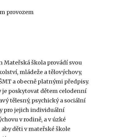
ním provozem
in Mateřská škola provádí svou
olství, mládeže a tělovýchovy,
MŠMT a obecně platnými předpisy.
 je poskytovat dětem celodenní
avý tělesný, psychický a sociální
 pro jejich individuální
chovu v rodině, a v úzké
, aby děti v mateřské škole