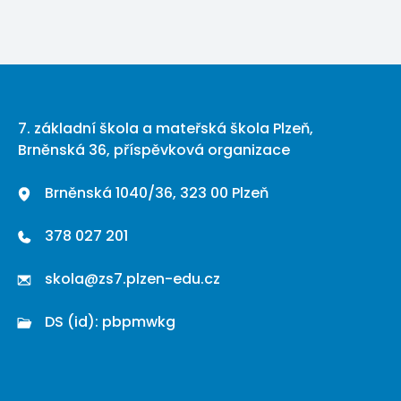
7. základní škola a mateřská škola Plzeň,
Brněnská 36, příspěvková organizace
Brněnská 1040/36, 323 00 Plzeň
378 027 201
skola@zs7.plzen-edu.cz
DS (id): pbpmwkg