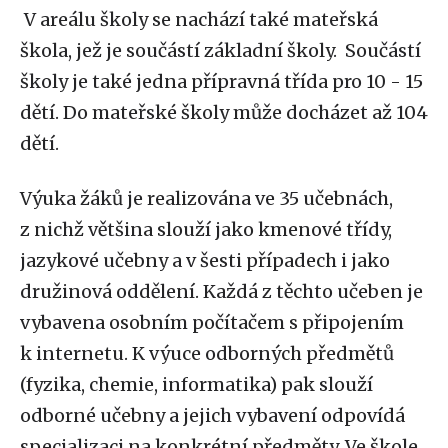
V areálu školy se nachází také mateřská
škola, jež je součástí základní školy. Součástí
školy je také jedna přípravná třída pro 10 - 15
dětí. Do mateřské školy může docházet až 104
dětí.
Výuka žáků je realizována ve 35 učebnách,
z nichž většina slouží jako kmenové třídy,
jazykové učebny a v šesti případech i jako
družinová oddělení. Každá z těchto učeben je
vybavena osobním počítačem s připojením
k internetu. K výuce odborných předmětů
(fyzika, chemie, informatika) pak slouží
odborné učebny a jejich vybavení odpovídá
specializaci na konkrétní předměty. Ve škole