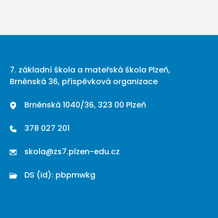
7. základní škola a mateřská škola Plzeň,
Brněnská 36, příspěvková organizace
Brněnská 1040/36, 323 00 Plzeň
378 027 201
skola@zs7.plzen-edu.cz
DS (id): pbpmwkg