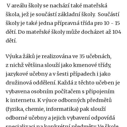
V areálu školy se nachází také mateřská
škola, jež je součástí základní školy. Součástí
školy je také jedna přípravná třída pro 10 - 15
dětí. Do mateřské školy může docházet až 104
dětí.
Výuka žáků je realizována ve 35 učebnách,
z nichž většina slouží jako kmenové třídy,
jazykové učebny a v šesti případech i jako
družinová oddělení. Každá z těchto učeben je
vybavena osobním počítačem s připojením
k internetu. K výuce odborných předmětů
(fyzika, chemie, informatika) pak slouží
odborné učebny a jejich vybavení odpovídá
specializaci na konkrétní předměty. Ve škole