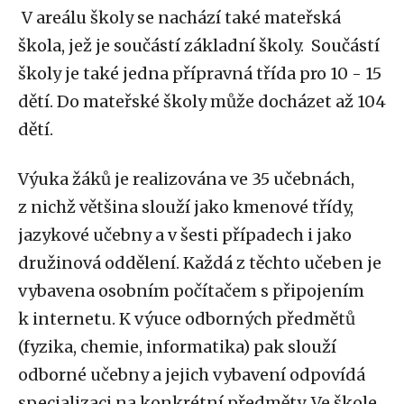
V areálu školy se nachází také mateřská
škola, jež je součástí základní školy. Součástí
školy je také jedna přípravná třída pro 10 - 15
dětí. Do mateřské školy může docházet až 104
dětí.
Výuka žáků je realizována ve 35 učebnách,
z nichž většina slouží jako kmenové třídy,
jazykové učebny a v šesti případech i jako
družinová oddělení. Každá z těchto učeben je
vybavena osobním počítačem s připojením
k internetu. K výuce odborných předmětů
(fyzika, chemie, informatika) pak slouží
odborné učebny a jejich vybavení odpovídá
specializaci na konkrétní předměty. Ve škole