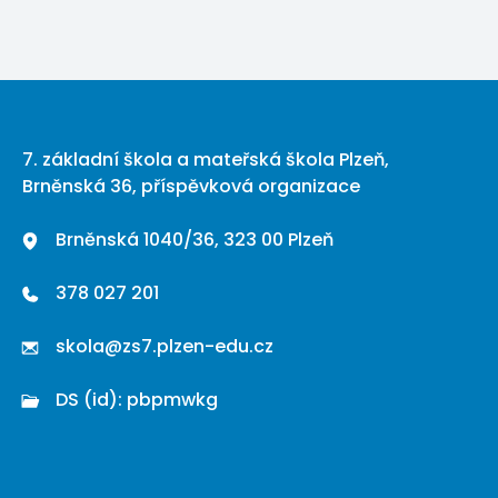
7. základní škola a mateřská škola Plzeň,
Brněnská 36, příspěvková organizace
Brněnská 1040/36, 323 00 Plzeň
378 027 201
skola@zs7.plzen-edu.cz
DS (id): pbpmwkg